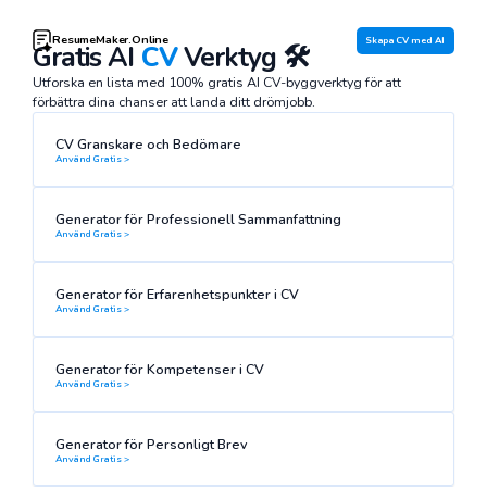
ResumeMaker.Online
Skapa CV med AI
Gratis AI
CV
Verktyg 🛠
Utforska en lista med 100% gratis AI CV-byggverktyg för att
förbättra dina chanser att landa ditt drömjobb.
CV Granskare och Bedömare
Använd Gratis >
Generator för Professionell Sammanfattning
Använd Gratis >
Generator för Erfarenhetspunkter i CV
Använd Gratis >
Generator för Kompetenser i CV
Använd Gratis >
Generator för Personligt Brev
Använd Gratis >