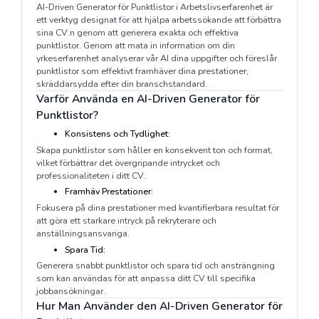
AI-Driven Generator för Punktlistor i Arbetslivserfarenhet är
ett verktyg designat för att hjälpa arbetssökande att förbättra
sina CV:n genom att generera exakta och effektiva
punktlistor. Genom att mata in information om din
yrkeserfarenhet analyserar vår AI dina uppgifter och föreslår
punktlistor som effektivt framhäver dina prestationer,
skräddarsydda efter din branschstandard.
Varför Använda en AI-Driven Generator för
Punktlistor?
Konsistens och Tydlighet:
Skapa punktlistor som håller en konsekvent ton och format,
vilket förbättrar det övergripande intrycket och
professionaliteten i ditt CV.
Framhäv Prestationer:
Fokusera på dina prestationer med kvantifierbara resultat för
att göra ett starkare intryck på rekryterare och
anställningsansvariga.
Spara Tid:
Generera snabbt punktlistor och spara tid och ansträngning
som kan användas för att anpassa ditt CV till specifika
jobbansökningar.
Hur Man Använder den AI-Driven Generator för