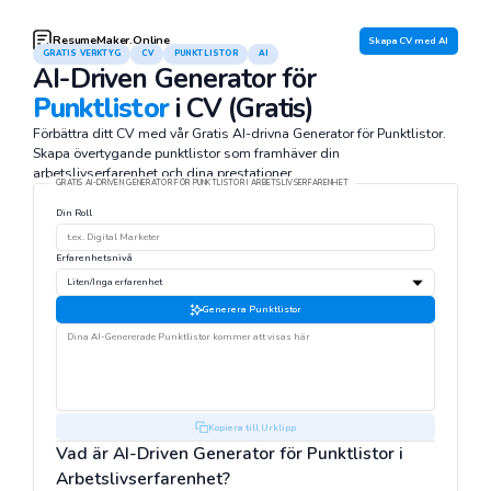
ResumeMaker.Online
Skapa CV med AI
GRATIS VERKTYG
CV
PUNKTLISTOR
AI
AI-Driven Generator för
Punktlistor
i CV (Gratis)
Förbättra ditt CV med vår Gratis AI-drivna Generator för Punktlistor.
Skapa övertygande punktlistor som framhäver din
arbetslivserfarenhet och dina prestationer.
GRATIS AI-DRIVEN GENERATOR FÖR PUNKTLISTOR I ARBETSLIVSERFARENHET
Din Roll
Erfarenhetsnivå
Generera Punktlistor
Kopiera till Urklipp
Vad är AI-Driven Generator för Punktlistor i
Arbetslivserfarenhet?