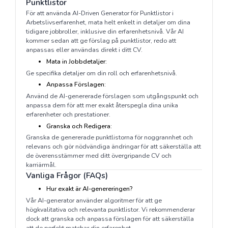
Punktlistor
För att använda AI-Driven Generator för Punktlistor i
Arbetslivserfarenhet, mata helt enkelt in detaljer om dina
tidigare jobbroller, inklusive din erfarenhetsnivå. Vår AI
kommer sedan att ge förslag på punktlistor, redo att
anpassas eller användas direkt i ditt CV.
Mata in Jobbdetaljer:
Ge specifika detaljer om din roll och erfarenhetsnivå.
Anpassa Förslagen:
Använd de AI-genererade förslagen som utgångspunkt och
anpassa dem för att mer exakt återspegla dina unika
erfarenheter och prestationer.
Granska och Redigera:
Granska de genererade punktlistorna för noggrannhet och
relevans och gör nödvändiga ändringar för att säkerställa att
de överensstämmer med ditt övergripande CV och
karriärmål.
Vanliga Frågor (FAQs)
Hur exakt är AI-genereringen?
Vår AI-generator använder algoritmer för att ge
högkvalitativa och relevanta punktlistor. Vi rekommenderar
dock att granska och anpassa förslagen för att säkerställa
att de perfekt matchar din erfarenhet.