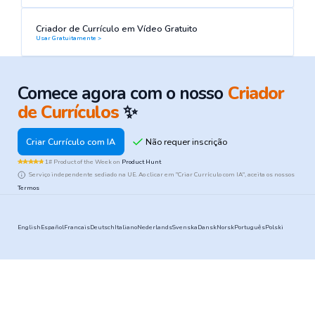
Criador de Currículo em Vídeo Gratuito
Usar Gratuitamente >
Comece agora com o nosso
Criador
de Currículos
✨
Criar Currículo com IA
1# Product of the Week on
Product Hunt
Serviço independente sediado na UE. Ao clicar em "Criar Currículo com IA", aceita os nossos
Termos
English
Español
Francais
Deutsch
Italiano
Nederlands
Svenska
Dansk
Norsk
Português
Polski