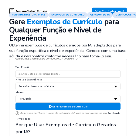
ResumeMaker.Online
Criar Currículo com IA
FERRAMENTAS GRATUITAS
EXEMPLOS DE CURRÍCULO
GERADOR DE IA
CURRÍCULOS P
Gere
Exemplos de Currículo
para
Qualquer Função e Nível de
Experiência
Obtenha exemplos de currículos gerados por IA, adaptados para
sua função específica e nível de experiência. Comece com uma base
sólida e personalize conforme necessário para torná-lo seu.
GERADOR DE EXEMPLOS DE CURRÍCULO COM IA GRATUITO
Sua Função
Nível de Experiência
Idioma
Gerar Exemplo de Currículo
Ao pressionar "Gerar Exemplo de Currículo" você concorda com nossa
Política de
Privacidade
Por que Usar Exemplos de Currículo Gerados
por IA?