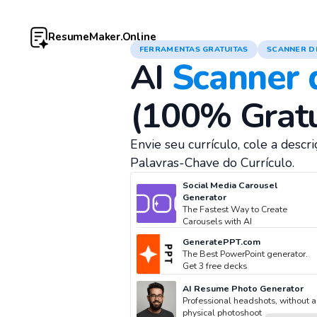
ResumeMaker.Online
FERRAMENTAS GRATUITAS
SCANNER D
AI
Scanner 
(100% Gratu
Envie seu currículo, cole a desc
Palavras-Chave do Currículo.
Social Media Carousel
Generator
The Fastest Way to Create
Carousels with AI
GeneratePPT.com
The Best PowerPoint generator.
Get 3 free decks
AI Resume Photo Generator
Professional headshots, without a
physical photoshoot