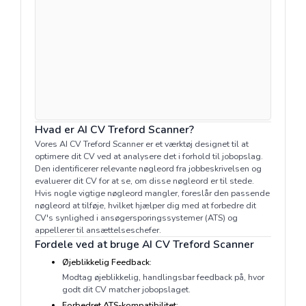
Hvad er AI CV Treford Scanner?
Vores AI CV Treford Scanner er et værktøj designet til at
optimere dit CV ved at analysere det i forhold til jobopslag.
Den identificerer relevante nøgleord fra jobbeskrivelsen og
evaluerer dit CV for at se, om disse nøgleord er til stede.
Hvis nogle vigtige nøgleord mangler, foreslår den passende
nøgleord at tilføje, hvilket hjælper dig med at forbedre dit
CV's synlighed i ansøgersporingssystemer (ATS) og
appellerer til ansættelseschefer.
Fordele ved at bruge AI CV Treford Scanner
Øjeblikkelig Feedback:
Modtag øjeblikkelig, handlingsbar feedback på, hvor
godt dit CV matcher jobopslaget.
Forbedret ATS-kompatibilitet: