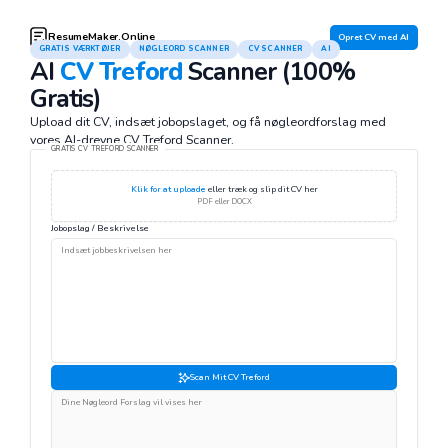
ResumeMaker.Online
Opret CV med AI
GRATIS VÆRKTØJER
NØGLEORD SCANNER
CV SCANNER
AI
AI
CV Treford
Scanner (100%
Gratis)
Upload dit CV, indsæt jobopslaget, og få nøgleordforslag med
vores AI-drevne CV Treford Scanner.
GRATIS CV TREFORD SCANNER
Klik for at uploade
eller træk og slip dit CV her
PDF eller DOCX
Jobopslag / Beskrivelse
Scan Mit CV Treford