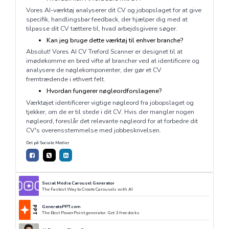
Vores AI-værktøj analyserer dit CV og jobopslaget for at give
specifik, handlingsbar feedback, der hjælper dig med at
tilpasse dit CV tættere til, hvad arbejdsgivere søger.
Kan jeg bruge dette værktøj til enhver branche?
Absolut! Vores AI CV Treford Scanner er designet til at
imødekomme en bred vifte af brancher ved at identificere og
analysere de nøglekomponenter, der gør et CV
fremtrædende i ethvert felt.
Hvordan fungerer nøgleordforslagene?
Værktøjet identificerer vigtige nøgleord fra jobopslaget og
tjekker, om de er til stede i dit CV. Hvis der mangler nogen
nøgleord, foreslår det relevante nøgleord for at forbedre dit
CV's overensstemmelse med jobbeskrivelsen.
Del på Sociale Medier
Social Media Carousel Generator
The Fastest Way to Create Carousels with AI
GeneratePPT.com
The Best PowerPoint generator. Get 3 free decks