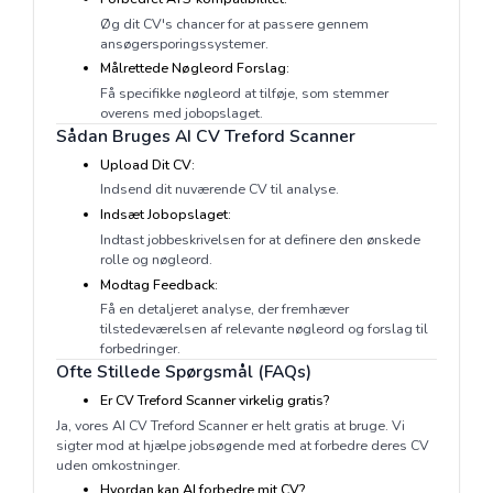
Øg dit CV's chancer for at passere gennem
ansøgersporingssystemer.
Målrettede Nøgleord Forslag:
Få specifikke nøgleord at tilføje, som stemmer
overens med jobopslaget.
Sådan Bruges AI CV Treford Scanner
Upload Dit CV:
Indsend dit nuværende CV til analyse.
Indsæt Jobopslaget:
Indtast jobbeskrivelsen for at definere den ønskede
rolle og nøgleord.
Modtag Feedback:
Få en detaljeret analyse, der fremhæver
tilstedeværelsen af relevante nøgleord og forslag til
forbedringer.
Ofte Stillede Spørgsmål (FAQs)
Er CV Treford Scanner virkelig gratis?
Ja, vores AI CV Treford Scanner er helt gratis at bruge. Vi
sigter mod at hjælpe jobsøgende med at forbedre deres CV
uden omkostninger.
Hvordan kan AI forbedre mit CV?