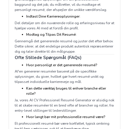
baggrund og det job, du målretter, vil du modtage et
personligt resumé, der afspejler din unikke værdiforslag.
Indtast Dine Karriereoplysninger:
Del detaljer om din nuværende rolle og erfaringsniveau for at
hjælpe vores AI med at forstå din profil.
Modtag og Tilpas Dit Resumé:
Gennemgå det genererede resumé og juster det efter behov.
Dette sikrer, at det endelige produkt autentisk repræsenterer
dig og taler direkte til din målgruppe.
Ofte Stillede Spørgsmål (FAQs)
Hvor personligt er det genererede resumé?
AI'en genererer resuméer baseret på de specifikke
oplysninger, du giver, hvilket gør hvert resumé unikt og
tilpasset individuelle karriereveje og mål.
Kan dette værktøj bruges til enhver branche eller
rolle?
Ja, vores AI CV Professionel Resumé Generator er alsidig nok
til at skabe resuméer til en bred vifte af brancher og roller, fra
entry-level stillinger til lederstillinger.
Hvor langt bør mit professionelle resumé være?
Et professionelt resumé bør være kortfattet, typisk omkring
tre til fem sætninger, nok til at fremhæve dine