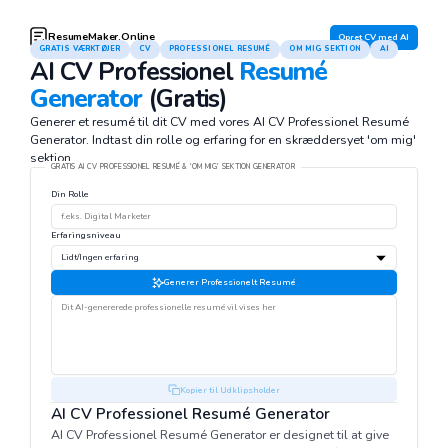
ResumeMaker.Online
Opret CV med AI
GRATIS VÆRKTØJER
CV
PROFESSIONEL RESUMÉ
OM MIG SEKTION
AI
AI CV Professionel
Resumé
Generator
(Gratis)
Generer et resumé til dit CV med vores AI CV Professionel Resumé
Generator. Indtast din rolle og erfaring for en skræddersyet 'om mig'
sektion.
GRATIS AI CV PROFESSIONEL RESUMÉ & 'OM MIG' SEKTION GENERATOR
Din Rolle
Erfaringsniveau
Generer Professionelt Resumé
Kopier til Udklipsholder
AI CV Professionel Resumé Generator
AI CV Professionel Resumé Generator er designet til at give